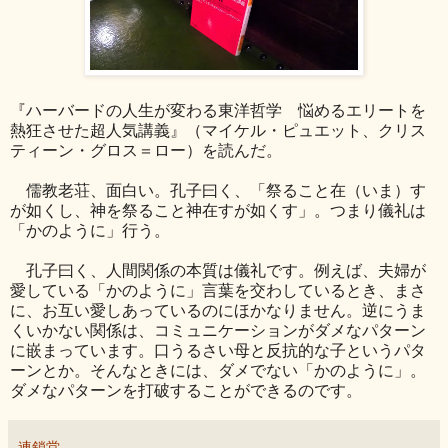
『ハーバードの人生が変わる東洋哲学 悩めるエリートを
熱狂させた超人気講義』（マイケル・ピュエット、クリス
ティーン・グロス＝ロー）を読んだ。
儒教老荘、面白い。孔子曰く、「祭ること在（いま）す
が如くし、神を祭ること神在すが如くす」。つまり儀礼は
「かのように」行う。
孔子曰く、人間関係の本質は儀礼です。例えば、夫婦が
愛している「かのように」言葉を交わしているとき、まさ
に、お互い愛しあっているのにほかなりません。逆にうま
くいかない関係は、コミュニケーションがダメなパターン
に嵌まっています。口うるさい母と反抗的な子というパタ
ーンとか。そんなときには、ダメでない「かのように」。
ダメなパターンを打破することができるのです。
連鎖堂