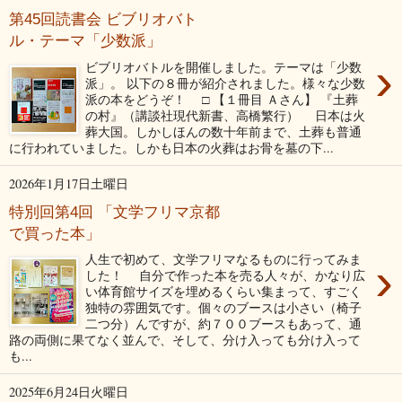
第45回読書会 ビブリオバト
ル・テーマ「少数派」
›
ビブリオバトルを開催しました。テーマは「少数
派」。 以下の８冊が紹介されました。様々な少数
派の本をどうぞ！ □ 【１冊目 Ａさん】 『土葬
の村』（講談社現代新書、高橋繁行） 日本は火
葬大国。しかしほんの数十年前まで、土葬も普通
に行われていました。しかも日本の火葬はお骨を墓の下...
2026年1月17日土曜日
特別回第4回 「文学フリマ京都
で買った本」
人生で初めて、文学フリマなるものに行ってみま
›
した！ 自分で作った本を売る人々が、かなり広
い体育館サイズを埋めるくらい集まって、すごく
独特の雰囲気です。個々のブースは小さい（椅子
二つ分）んですが、約７００ブースもあって、通
路の両側に果てなく並んで、そして、分け入っても分け入って
も...
2025年6月24日火曜日