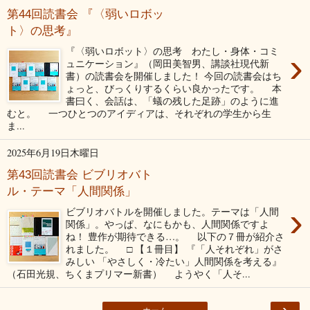
第44回読書会 『〈弱いロボッ
ト〉の思考』
『〈弱いロボット〉の思考 わたし・身体・コミ
›
ュニケーション』（岡田美智男、講談社現代新
書）の読書会を開催しました！ 今回の読書会はち
ょっと、びっくりするくらい良かったです。 本
書曰く、会話は、「蟻の残した足跡」のように進
むと。 一つひとつのアイディアは、それぞれの学生から生
ま...
2025年6月19日木曜日
第43回読書会 ビブリオバト
ル・テーマ「人間関係」
›
ビブリオバトルを開催しました。テーマは「人間
関係」。やっぱ、なにもかも、人間関係ですよ
ね！ 豊作が期待できる…。 以下の７冊が紹介さ
れました。 □ 【１冊目】 『「人それぞれ」がさ
みしい 「やさしく・冷たい」人間関係を考える』
（石田光規、ちくまプリマー新書） ようやく「人そ...
›