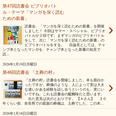
第47回読書会 ビブリオバト
ル・テーマ「マンガを深く読む
ための新書」
›
読書会、「マンガを深く読むための新書」を開催
しました！ 今回はサマー・スペシャル、ビブリオ
バトルが２回です。まずマンガのビブリオバトル
をして、次に「マンガを深く読むための新書」の
ビブリオバトルをする。 目論見としては、チャ
ンプ本となったマンガを、チャンプ本となった新書の知見で
読...
2026年1月19日月曜日
第46回読書会 『土葬の村』
『土葬の村』読書会を開催しました。本も面白か
›
ったですが、葬儀のような、人によって実は大き
な違いがある経験を話し合うというのも、実にい
いですね。これも読書会の醍醐味だと思います。
出た意見は次のとおりです。 【Ａさん】 ３０
年くらい前、奈良県での親族の葬儀は、土葬でした。この本...
2026年1月18日日曜日