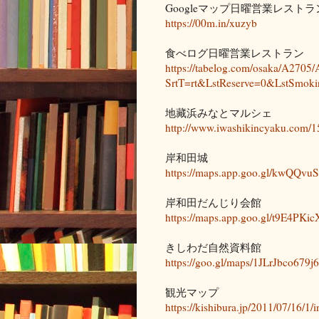
Googleマップ日曜営業レストラ
https://00m.in/xuzyb
食べログ日曜営業レストラン
https://tabelog.com/osaka/A2705
SrtT=rt&LstReserve=0&LstSmo
地藏浜みなとマルシェ
http://www.iwashikincyaku.com
岸和田城
https://maps.app.goo.gl/kwQQv
岸和田だんじり会館
https://maps.app.goo.gl/t9E4PK
きしわだ自然資料館
https://goo.gl/maps/1JLrJbco679
観光マップ
https://kishibura.jp/2011/07/16/1/