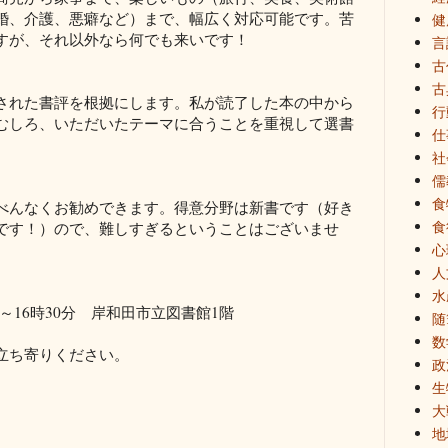
婚、介護、悪癖など）まで、幅広く対応可能です。苦
健
すが、それ以外なら何でも来いです！
言
古
古
れた書評を根拠にします。私が読了した本の中から
行
むしろ、いただいたテーマに合うことを重視して選書
仕
社
儒
食
んなくお勧めできます。得意分野は新書です（好き
食
です！）ので、難しすぎるということはございませ
心
人
水
30分～16時30分 岸和田市立図書館1階
随
数
立ち寄りください。
政
生
大
地