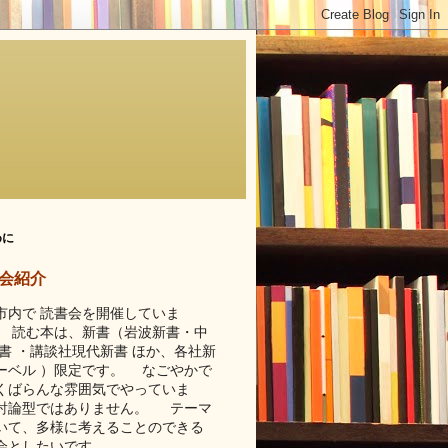
めに
会紹介
市内で 読書会を開催していま
 読む本は、新書（岩波新書・中
新書 ・講談社現代新書 ほか、各社新
ーベル ）限定です。 なごやかで
くばらんな雰囲気でやっていま
討論型ではありません。 テーマ
いて、多様に考えることのできる
会としたいです...