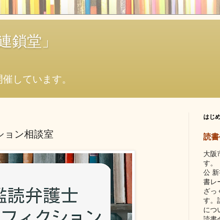
連鎖堂」
開催しています。
はじ
ション相談室
読書
大阪
す。
公 
書レ
ざっ
す。
につ
読書