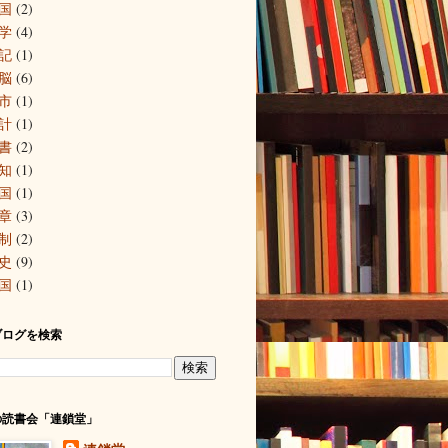
国
(2)
学
(4)
記
(1)
脳
(6)
市
(1)
計
(1)
書
(2)
知
(1)
国
(1)
章
(3)
制
(2)
史
(9)
国
(1)
ブログを検索
の読書会「連鎖堂」