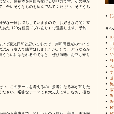
なく、候補本を何冊も挙げるやり方です。その中か
て、合いそうなものを読んでみてください。そのうち
記
がな一日お待ちしていますので、お好きな時間に立
人あたり20分程度（ブレあり）で選書します。予約
ラベ
0
1
和らいで観光日和と思いますので、岸和田観光のついで
2
の試み（友人で練習はしましたが…）で、どうなるか
興くらいにはなれるのではと。ぜひ気軽にお立ち寄り
3
科
会
学
基
漁
い、このテーマを考えるのに参考になる本が知りた
教
ください。曖昧なテーマでも大丈夫です。なお、概ね
近
近
経
売から家事まで、楽しいもの（旅行、美食、美術館
経