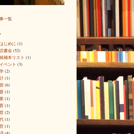
事一覧
ル
0はじめに
(1)
0読書会
(52)
0候補本リスト
(1)
0イベント
(3)
学
(2)
計
(1)
習
(6)
督
(1)
業
(1)
育
(1)
世
(2)
代
(1)
営
(1)
済
(4)