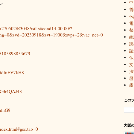
中
ン
哲
伝
電
/A270502/R3048/rstLst/cond14-00-00/?
都
king=0&svd=20230918&svt=1900&svps=2&vac_net=0
統
読
認
/15185898853679
仏
文
法
uSidfnEV7kH8
歴
露
icX3h4QAJ48
この
j6dnG9
大阪
index.html#gsc.tab=0