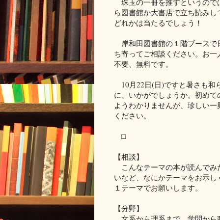
珠玉の一冊を推すというのでは
ら図書館か大書店で立ち読みし
どれかは当たるでしょう！
岸和田図書館の１階ブースで日
ち寄ってご相談ください。お一
不要、無料です。
10月22日(日)ですと暑さも
に、いかがでしょうか。初めて
ようわかりませんが、珍しい一
ください。
□
【相談】
こんなテーマの本が読んでみた
いなど、なにかテーマをお示し
１テーマでお願いします。
【分野】
文系から理系まで、学問から商